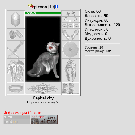
picooo
[10]
Сила:
60
720/720
Ловкость:
90
Интуиция:
60
Выносливость:
120
Интеллект:
0
Мудрость:
0
Духовность:
0
Уровень: 10
Место рождения:
Capital city
Персонаж не в клубе
Информация Скрыта