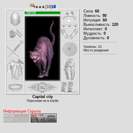
a a a
[10]
Сила:
60
720/720
Ловкость:
90
Интуиция:
60
Выносливость:
120
Интеллект:
0
Мудрость:
0
Духовность:
0
Уровень: 10
Место рождения:
Capital city
Персонаж не в клубе
Информация Скрыта