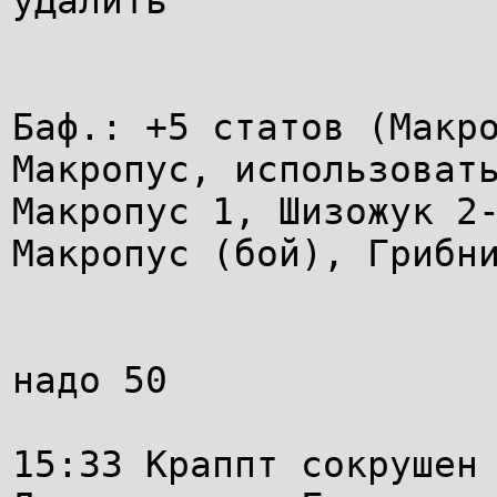
уДалить
Баф.: +5 статов (Макр
Макропус, использоват
Макропус 1, Шизожук 2
Макропус (бой), Грибн
надо 50
15:33 Краппт сокрушен