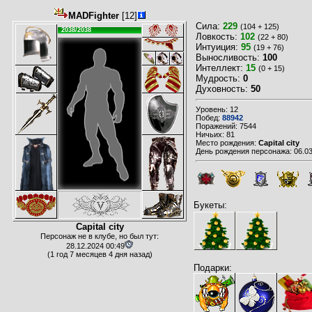
MADFighter
[12]
Сила:
229
(104 + 125)
2038/2038
Ловкость:
102
(22 + 80)
Интуиция:
95
(19 + 76)
Выносливость:
100
Интеллект:
15
(0 + 15)
Мудрость:
0
Духовность:
50
Уровень: 12
Побед:
88942
Поражений: 7544
Ничьих: 81
Место рождения:
Capital city
День рождения персонажа: 06.03
Букеты:
Capital city
Персонаж не в клубе, но был тут:
28.12.2024 00:49
(1 год 7 месяцев 4 дня назад)
Подарки: