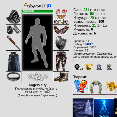
Дудлуи
[11]
Сила:
281
(108 + 173)
1862/1862
Ловкость:
50
(3 + 47)
Интуиция:
75
(15 + 60)
Выносливость:
100
Интеллект:
21
(0 + 21)
Мудрость:
0
Духовность:
6
Уровень: 11
Побед:
104617
Поражений: 3010
Ничьих: 23
Место рождения:
Capital city
День рождения персонажа: 20.04
x3
Подарки:
Angels city
Персонаж не в клубе, но был тут:
24.01.2025 11:08
(1 год 6 месяцев 3 дня назад)