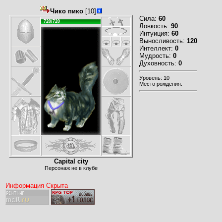
Чико пико
[10]
Сила:
60
720/720
Ловкость:
90
Интуиция:
60
Выносливость:
120
Интеллект:
0
Мудрость:
0
Духовность:
0
Уровень: 10
Место рождения:
Capital city
Персонаж не в клубе
Информация Скрыта