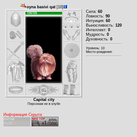
oyna basivi qat
[10]
Сила:
60
720/720
Ловкость:
90
Интуиция:
60
Выносливость:
120
Интеллект:
0
Мудрость:
0
Духовность:
0
Уровень: 10
Место рождения:
Capital city
Персонаж не в клубе
Информация Скрыта