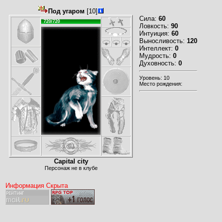
Под угаром
[10]
Сила:
60
720/720
Ловкость:
90
Интуиция:
60
Выносливость:
120
Интеллект:
0
Мудрость:
0
Духовность:
0
Уровень: 10
Место рождения:
Capital city
Персонаж не в клубе
Информация Скрыта