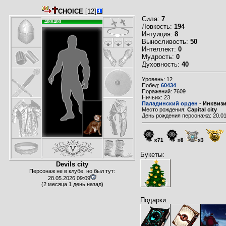
CHOICE
[12]
Сила:
7
400/400
Ловкость:
194
Интуиция:
8
Выносливость:
50
Интеллект:
0
Мудрость:
0
Духовность:
40
Уровень: 12
Побед:
60434
Поражений: 7609
Ничьих: 23
Паладинский орден
-
Инквиз
Место рождения:
Capital city
День рождения персонажа: 20.01
x71
x8
x3
Букеты:
Devils city
Персонаж не в клубе, но был тут:
28.05.2026 09:09
(2 месяца 1 день назад)
Подарки: