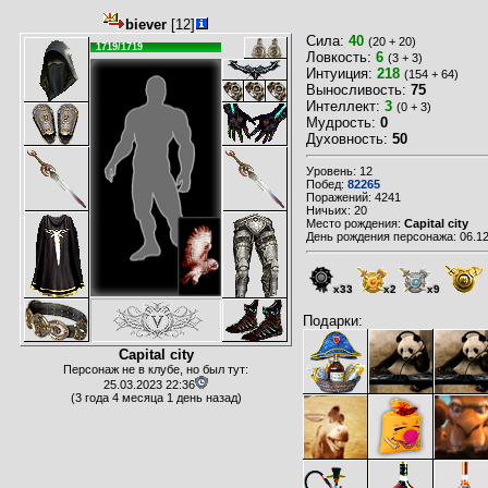
biever
[12]
Сила:
40
(20 + 20)
1719/1719
Ловкость:
6
(3 + 3)
Интуиция:
218
(154 + 64)
Выносливость:
75
Интеллект:
3
(0 + 3)
Мудрость:
0
Духовность:
50
Уровень: 12
Побед:
82265
Поражений: 4241
Ничьих: 20
Место рождения:
Capital city
День рождения персонажа: 06.12
x33
x2
x9
Подарки:
Capital city
Персонаж не в клубе, но был тут:
25.03.2023 22:36
(3 года 4 месяца 1 день назад)