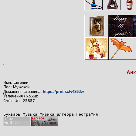
Анк
Имя: Евгений
Пол: Мужской
Домашняя страница:
https://prnt.sc/v4263w
Увлечения / хобби:
Счёт №: 25857
Букварь Музыка Физика алгебра ГеограФия