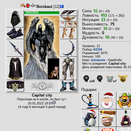
Boiskaut
[12]
Сила:
51
(8 + 43)
2652/2652
Ловкость:
453
(171 + 282)
Интуиция:
23
(3 + 20)
Выносливость:
75
Интеллект:
10
(0 + 10)
Мудрость:
0
Духовность:
50
(40 + 10)
Уровень: 12
Побед:
63704
Поражений: 5075
Ничьих: 100
Клан:
Izbrannie
- БамБлби
Место рождения:
Capital city
День рождения персонажа: 05.12
x15
x7
Подарки:
Capital city
Персонаж не в клубе, но был тут:
20.01.2022 18:50
(4 года 6 месяцев 5 дней назад)