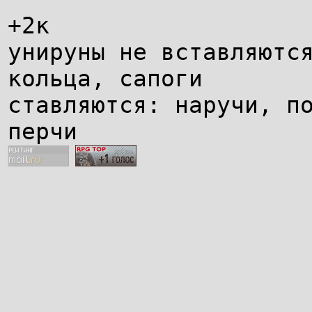
+2к
унируны не вставляютс
кольца, сапоги
ставляются: наручи, п
перчи