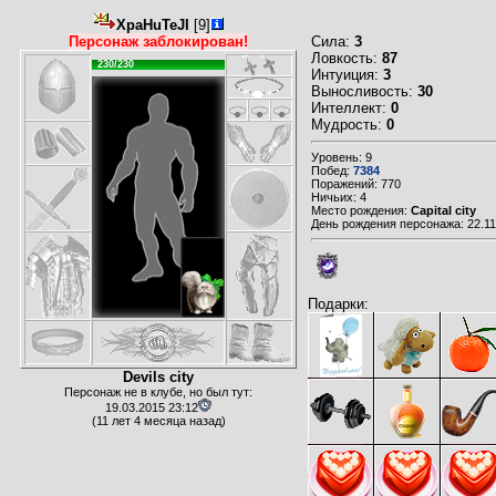
XpaHuTeJI
[9]
Персонаж заблокирован!
Сила:
3
Ловкость:
87
230/230
Интуиция:
3
Выносливость:
30
Интеллект:
0
Мудрость:
0
Уровень: 9
Побед:
7384
Поражений: 770
Ничьих: 4
Место рождения:
Capital city
День рождения персонажа: 22.11
Подарки:
Devils city
Персонаж не в клубе, но был тут:
19.03.2015 23:12
(11 лет 4 месяца назад)