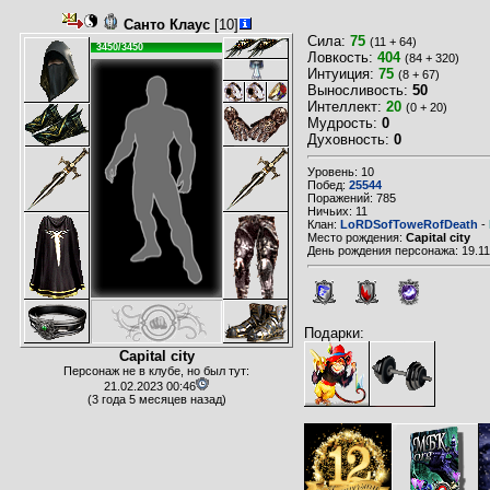
Санто Клаус
[10]
Сила:
75
(11 + 64)
3450/3450
Ловкость:
404
(84 + 320)
Интуиция:
75
(8 + 67)
Выносливость:
50
Интеллект:
20
(0 + 20)
Мудрость:
0
Духовность:
0
Уровень: 10
Побед:
25544
Поражений: 785
Ничьих: 11
Клан:
LoRDSofToweRofDeath
-
Место рождения:
Capital city
День рождения персонажа: 19.11
Подарки:
Capital city
Персонаж не в клубе, но был тут:
21.02.2023 00:46
(3 года 5 месяцев назад)