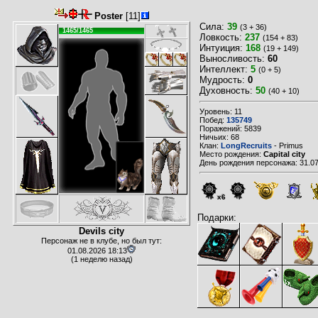
Poster
[11]
Сила:
39
(3 + 36)
1465/1465
Ловкость:
237
(154 + 83)
Интуиция:
168
(19 + 149)
Выносливость:
60
Интеллект:
5
(0 + 5)
Мудрость:
0
Духовность:
50
(40 + 10)
Уровень: 11
Побед:
135749
Поражений: 5839
Ничьих: 68
Клан:
LongRecruits
- Primus
Место рождения:
Capital city
День рождения персонажа: 31.07
x6
Подарки:
Devils city
Персонаж не в клубе, но был тут:
01.08.2026 18:13
(1 неделю назад)