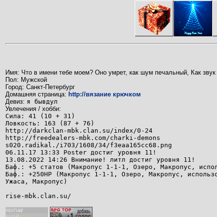
Имя: Что в имени тебе моем? Оно умрет, как шум печальный, Как звук
Пол: Мужской
Город: Санкт-Петербург
Домашняя страница:
http://вязание крючком
Девиз:
я бывдул
Увлечения / хобби:
Сила: 41 (10 + 31)
Ловкость: 163 (87 + 76)
http://darkclan-mbk.clan.su/index/0-24
http://freedealers-mbk.com/charki-demons
s020.radikal./i703/1608/34/f3eaa165cc68.png
06.11.17 13:33 Poster достиг уровня 11!
13.08.2022 14:26 Внимание! литл достиг уровня 11!
Баф.: +5 статов (Макропус 1-1-1, Озеро, Макропус, испо
Баф.: +250НР (Макропус 1-1-1, Озеро, Макропус, использ
Ужаса, Макропус)
rise-mbk.clan.su/