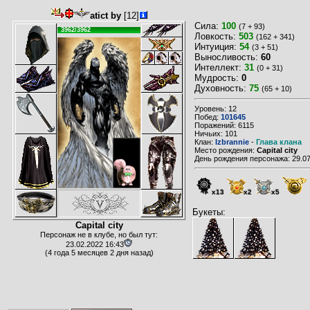
atict by
[12]
Сила:
100
(7 + 93)
3962/3962
Ловкость:
503
(162 + 341)
Интуиция:
54
(3 + 51)
Выносливость:
60
Интеллект:
31
(0 + 31)
Мудрость:
0
Духовность:
75
(65 + 10)
Уровень: 12
Побед:
101645
Поражений: 6115
Ничьих: 101
Клан:
Izbrannie
-
Глава клана
Место рождения:
Capital city
День рождения персонажа: 29.07
x13
x2
x5
Букеты:
Capital city
Персонаж не в клубе, но был тут:
23.02.2022 16:43
(4 года 5 месяцев 2 дня назад)