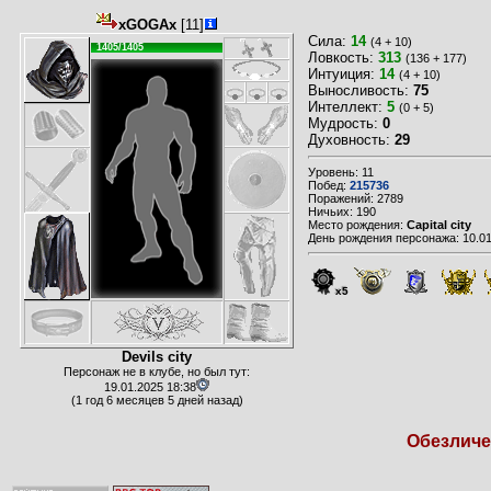
xGOGAx
[11]
Сила:
14
(4 + 10)
1405/1405
Ловкость:
313
(136 + 177)
Интуиция:
14
(4 + 10)
Выносливость:
75
Интеллект:
5
(0 + 5)
Мудрость:
0
Духовность:
29
Уровень: 11
Побед:
215736
Поражений: 2789
Ничьих: 190
Место рождения:
Capital city
День рождения персонажа: 10.01
x5
Devils city
Персонаж не в клубе, но был тут:
19.01.2025 18:38
(1 год 6 месяцев 5 дней назад)
Обезличен