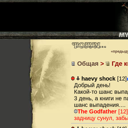
«предыд
Общая
>
Где к
haevy shock
[12]
Добрый день!
Какой-то шанс выпа
3 день, а книги не 
шанс выпадения....
The Godfather
[12]
задницу сунул, заб