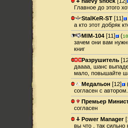
haevy shock
[12]
Главное до этого хо
StalKeR-ST
[11]
а кто этот добряк к
MIM-104
[11]
(
1
зачем они вам нужн
книг
Разрушитель
[12
даааа, шанс выпаде
мало, повышайте ш
Медальон
[12]
согласен с автором
Премьер Минис
согласен
Power Manager
[
вы что , так сильно