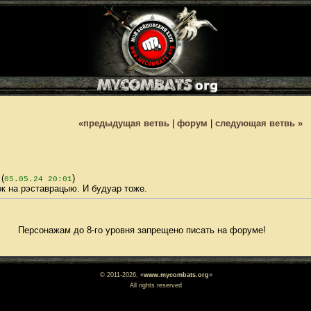
«предыдущая ветвь
|
форум
|
следующая ветвь »
(
)
05.05.24 20:01
к на рэставрацыю. И будуар тоже.
Персонажам до 8-го уровня запрещено писать на форуме!
© 2011-2026, «
www.mycombats.org
»
All rights reserved