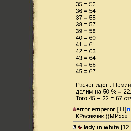
35 = 52
36 = 54
37 = 55
38 = 57
39 = 58
40 = 60
41 = 61
42 = 63
43 = 64
44 = 66
45 = 67
Расчет идет : Номи
делим на 50 % = 22,
Того 45 + 22 = 67 с
error emperor
[11]
КРасавчик ))МИххх
lady in white
[12]