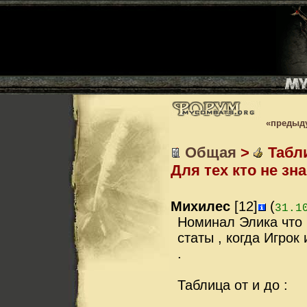
«предыд
Общая
>
Табли
Для тех кто не зн
Михилес
[12]
(
31.1
Номинал Элика что 
статы , когда Игрок
.
Таблица от и до :