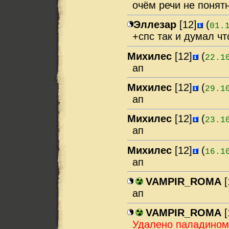
очём речи не понят
Эллезар
[12]
(
01.
+спс так и думал чт
Михилес
[12]
(
22.1
ап
Михилес
[12]
(
29.1
ап
Михилес
[12]
(
23.1
ап
Михилес
[12]
(
16.1
ап
VAMPIR_ROMA
[
ап
VAMPIR_ROMA
[
Удалено паладино