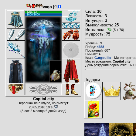
vaqo
[9]
Сила:
10
723/723
1600/1600
Ловкость:
3
Интуиция:
3
Выносливость:
25
Интеллект:
75
(5 + 70)
Мудрость:
75
Уровень: 9
Побед:
4658
Поражений: 607
Ничьих: 4
Клан:
Gargouille
- Министерство
Место рождения:
Capital city
День рождения персонажа: 16.11
Подарки:
Capital city
Персонаж не в клубе, но был тут:
20.05.2018 19:16
(8 лет 2 месяца 6 дней назад)