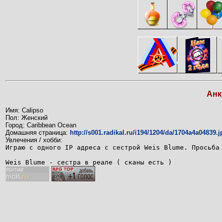
Анк
Имя: Calipso
Пол: Женский
Город: Caribbean Ocean
Домашняя страница:
http://s001.radikal.ru/i194/1204/da/1704a4a04839.j
Увлечения / хобби:
Играю с одного IP адреса с сестрой Weis Blume. Просьба
Weis Blume - сестра в реале ( сканы есть )