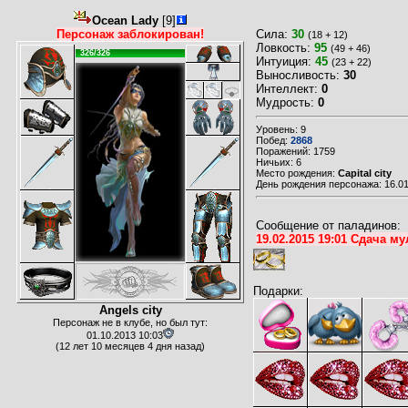
Ocean Lady
[9]
Персонаж заблокирован!
Сила:
30
(18 + 12)
Ловкость:
95
(49 + 46)
326/326
Интуиция:
45
(23 + 22)
Выносливость:
30
Интеллект:
0
Мудрость:
0
Уровень: 9
Побед:
2868
Поражений: 1759
Ничьих: 6
Место рождения:
Capital city
День рождения персонажа: 16.01
Сообщение от паладинов:
19.02.2015 19:01 Сдача му
Подарки:
Angels city
Персонаж не в клубе, но был тут:
01.10.2013 10:03
(12 лет 10 месяцев 4 дня назад)