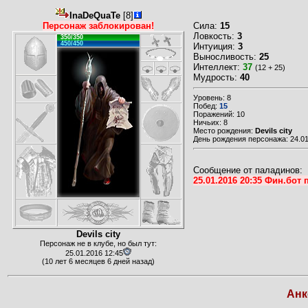
InaDeQuaTe
[8]
Персонаж заблокирован!
Сила:
15
Ловкость:
3
350/350
450/450
Интуиция:
3
Выносливость:
25
Интеллект:
37
(12 + 25)
Мудрость:
40
Уровень: 8
Побед:
15
Поражений: 10
Ничьих: 8
Место рождения:
Devils city
День рождения персонажа: 24.01
Сообщение от паладинов:
25.01.2016 20:35 Фин.бо
Devils city
Персонаж не в клубе, но был тут:
25.01.2016 12:45
(10 лет 6 месяцев 6 дней назад)
Анк