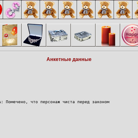
Анкетные данные
A: Помечено, что персонаж чиста перед законом