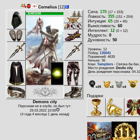
Cornelius
[12]
Сила:
170
(17 + 153)
3248/3248
Ловкость:
355
(151 + 204)
Интуиция:
65
(20 + 45)
Выносливость:
60
Интеллект:
12
(0 + 12)
Мудрость:
0
Духовность:
50
Уровень: 12
Побед:
135041
Поражений: 4635
Ничьих: 36
Клан:
Tampliers
- Связка ба-бах,
Место рождения:
Devils city
День рождения персонажа: 04.10
x25
x2
x4
Подарки:
Demons city
Персонаж не в клубе, но был тут:
29.03.2022 10:00
(4 года 4 месяца 1 день назад)