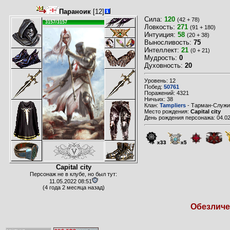
Параноик
[12]
Сила:
120
(42 + 78)
3157/3157
Ловкость:
271
(91 + 180)
Интуиция:
58
(20 + 38)
Выносливость:
75
Интеллект:
21
(0 + 21)
Мудрость:
0
Духовность:
20
Уровень: 12
Побед:
50761
Поражений: 4321
Ничьих: 38
Клан:
Tampliers
- Тарман-Служи
Место рождения:
Capital city
День рождения персонажа: 04.02
x33
x5
Capital city
Персонаж не в клубе, но был тут:
11.05.2022 08:51
(4 года 2 месяца назад)
Обезличен