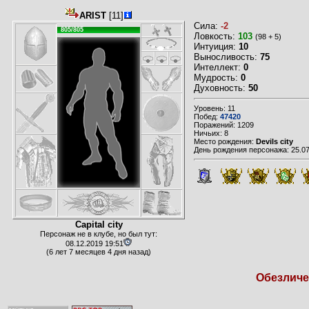
ARIST
[11]
Сила:
-2
805/805
Ловкость:
103
(98 + 5)
Интуиция:
10
Выносливость:
75
Интеллект:
0
Мудрость:
0
Духовность:
50
Уровень: 11
Побед:
47420
Поражений: 1209
Ничьих: 8
Место рождения:
Devils city
День рождения персонажа: 25.07
Capital city
Персонаж не в клубе, но был тут:
08.12.2019 19:51
(6 лет 7 месяцев 4 дня назад)
Обезличен