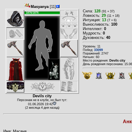
Masyanya
[11]
Сила:
128
(91 + 37)
1876/1876
Ловкость:
29
(11 + 18)
Интуиция:
13
(7 + 6)
Выносливость:
100
Интеллект:
0
Мудрость:
0
Духовность:
40
Уровень: 11
Побед:
33099
Поражений: 2747
Ничьих: 60
Место рождения:
Devils city
День рождения персонажа: 15.06
Devils city
Персонаж не в клубе, но был тут:
01.06.2026 19:42
(2 месяца 4 дня назад)
Анк
Имя: Масяня