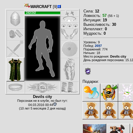
WARCRAFT
[9]
Сила:
12
242/242
Ловкость:
57
(56 + 1)
Интуиция:
19
Выносливость:
30
Интеллект:
0
Мудрость:
0
Уровень: 9
Побед:
2697
Поражений: 774
Ничьих: 18
Место рождения:
Devils city
День рождения персонажа: 15.12
Подарки:
Devils city
Персонаж не в клубе, но был тут:
04.03.2016 00:44
(10 лет 5 месяцев 2 дня назад)