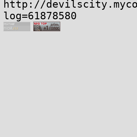
http://devilscity.myc
log=61878580