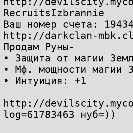
http://devilscity.myc
RecruitsIzbrannie
Ваш номер счета: 1943
http://darkclan-mbk.c
Продам Руны-
• Защита от магии Зем
• Мф. мощности магии 
• Интуиция: +1
http://devilscity.myc
log=61783463 нуб=))