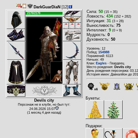
DarkGuarDiaN
[12]
Сила:
50
(15 + 35)
2170/2170
Ловкость:
434
(152 + 282)
Интуиция:
31
(3 + 28)
Выносливость:
75
Интеллект:
9
(0 + 9)
Мудрость:
0
Духовность:
50
Уровень: 12
Побед:
154988
Поражений: 6113
Ничьих: 49
Клан:
Eagles
- Гвардеец
Место рождения:
Devils city
День рождения персонажа: 03.12
История имен: Давкалйон до 20
x6
Букеты:
Devils city
Персонаж не в клубе, но был тут:
24.06.2026 15:07
(1 месяц 4 дня назад)
Подарки: