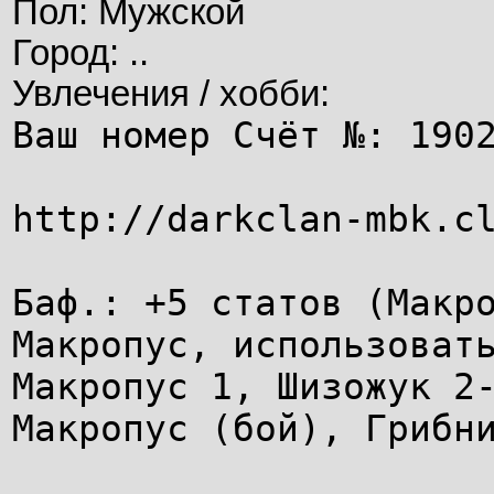
Пол: Мужской
Город: ..
Увлечения / хобби:
Ваш номер Счёт №: 190
http://darkclan-mbk.c
Баф.: +5 статов (Макр
Макропус, использоват
Макропус 1, Шизожук 2
Макропус (бой), Грибн