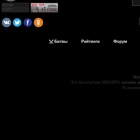
Битвы
Рейтинги
Форум
Иг
Это бесплатная MMORPG
онлайн и
В игрово