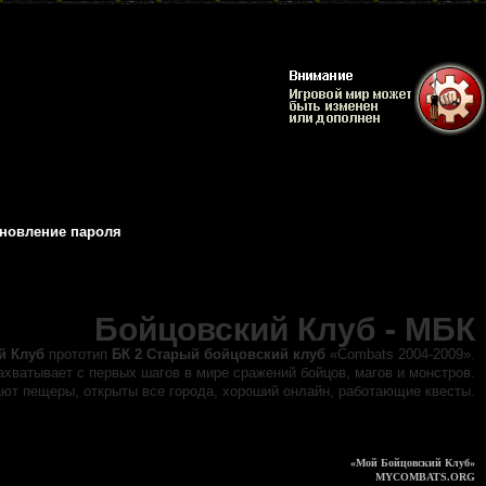
новление пароля
Бойцовский Клуб - МБК
й Клуб
прототип
БК 2 Старый бойцовский клуб
«Combats 2004-2009».
ахватывает с первых шагов в мире сражений бойцов, магов и монстров.
ают пещеры, открыты все города, хороший онлайн, работающие квесты.
«Мой Бойцовский Клуб»
MYCOMBATS.ORG