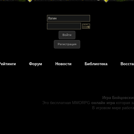
Рейтинги
Форум
Новости
Библиотека
Восста
Игра Бойцовски
Это бесплатная MMORPG
онлайн игра
которая з
В игровом мире работ